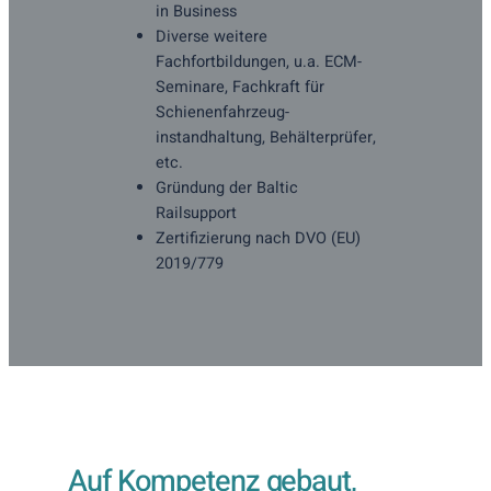
in Business
Diverse weitere
Fachfortbildungen, u.a. ECM-
Seminare, Fachkraft für
Schienenfahrzeug-
instandhaltung, Behälterprüfer,
etc.
Gründung der Baltic
Railsupport
Zertifizierung nach DVO (EU)
2019/779
Auf Kompetenz gebaut,