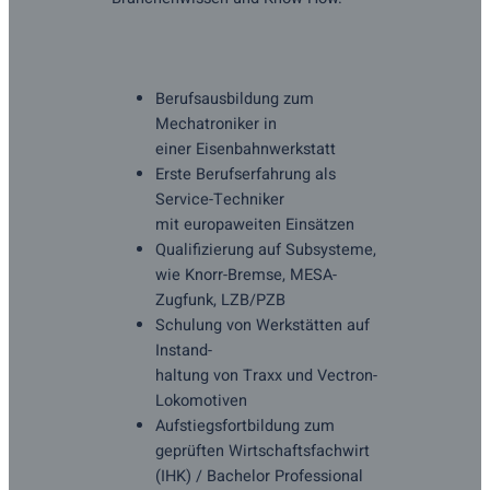
Berufsausbildung zum
Mechatroniker in
einer Eisenbahnwerkstatt
Erste Berufserfahrung als
Service-Techniker
mit europaweiten Einsätzen
Qualifizierung auf Subsysteme,
wie Knorr-Bremse, MESA-
Zugfunk, LZB/PZB
Schulung von Werkstätten auf
Instand-
haltung von Traxx und Vectron-
Lokomotiven
Aufstiegsfortbildung zum
geprüften Wirtschaftsfachwirt
(IHK) / Bachelor Professional